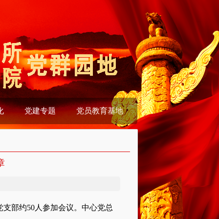
化
党建专题
党员教育基地
章
党支部约50人参加会议。中心党总