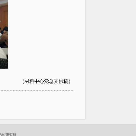
（材料中心党总支供稿）
结构研究所