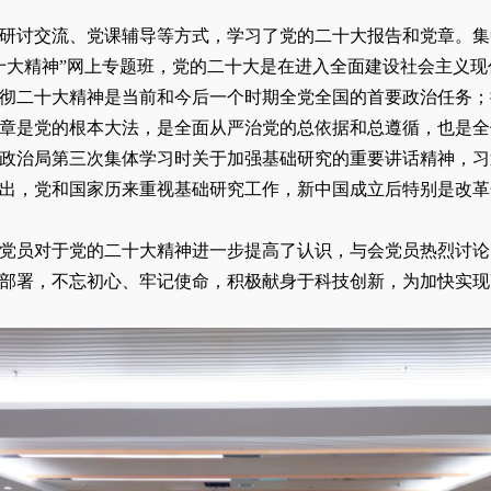
研讨交流、党课辅导等方式，学习了党的二十大报告和党章。集
十大精神”网上专题班，党的二十大是在进入全面建设社会主义
彻二十大精神是当前和今后一个时期全党全国的首要政治任务；
章是党的根本大法，是全面从严治党的总依据和总遵循，也是全
政治局第三次集体学习时关于加强基础研究的重要讲话精神，习
出，党和国家历来重视基础研究工作，新中国成立后特别是改革
党员对于党的二十大精神进一步提高了认识，与会党员热烈讨论
部署，不忘初心、牢记使命，积极献身于科技创新，为加快实现