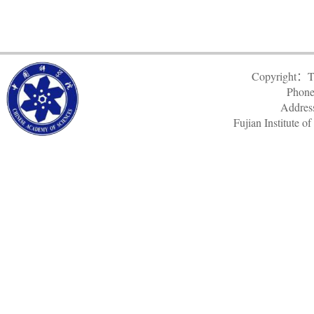
Copyright：Th
Phone
Addres
Fujian Institute 