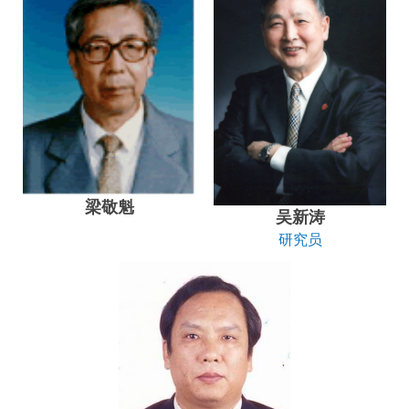
梁敬魁
吴新涛
研究员