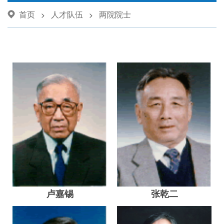
首页
人才队伍
两院院士
>
>
卢嘉锡
张乾二