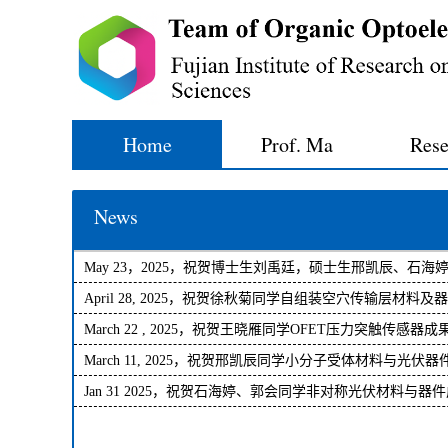
Home
Prof. Ma
Rese
News
May 23，2025，祝贺博士生刘禹廷，硕士生邢凯辰、石海
会、刘丽、徐秋菊、王晓雁通过毕业论文答辩
April 28, 2025，祝贺徐秋菊同学自组装空穴传输层材料及
[20
成果“π-Extended benzocarbazole-based self-assembled monolay
March 22 , 2025，祝贺王晓雁同学OFET压力突触传感器成
materials for high-performance organic solar cells and module
Journal of Colloid and Interface Science发表
March 11, 2025，祝贺邢凯辰同学小分子受体材料与光伏
[20
SCIENCE CHINA Chemistry杂志发表
果“Photovoltage Enhancement of M-Series Acceptor-Based Pol
Jan 31 2025，祝贺石海婷、郭会同学非对称光伏材料与器
[20
Solar Cells and Minimodules through the Modulation of Charge
“Strategies to improve the photovoltaic performance of M-serie