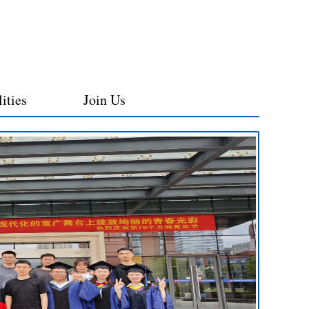
lities
Join Us