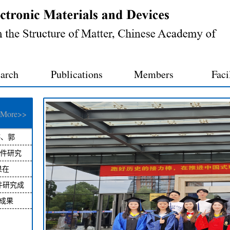
arch
Publications
Members
Faci
More>>
婷、郭
器件研究
25-07-23]
er
果在
s”在
器件研究成
25-07-23]
ymer
件成果
25-07-23]
 Transfer
s