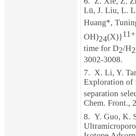
6.
Z. Xie, Z. Z
Lü, J. Liu, L. 
Huang*, Tuning
11+
OH)
(X)}
24
time for D
/H
2
2
3002-3008.
7.
X. Li, Y. Ta
Exploration of 
separation sele
Chem. Front., 
8.
Y. Guo, K. 
Ultramicropor
Isotope Adsorpt