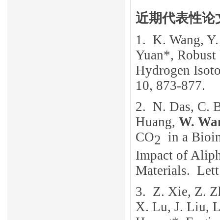
近期代表性论
1.
K. Wang, Y.
Yuan
*
, Robust
Hydrogen Isoto
10, 873-877
.
2.
N. Das, C. B
Huang,
W. Wa
CO
in a Bioin
2
Impact of Ali
Mater
ials.
Lett
3.
Z. Xie, Z. 
X. Lu, J. Liu, 