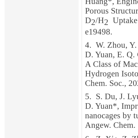
Huang
*
, Engin
Porous Structu
D
/H
Uptake 
2
2
e19498
.
4.
W. Zhou, Y.
D. Yuan, E. Q.
A Class of Mac
Hydrogen Isoto
Chem. Soc., 20
5.
S. Du, J. Ly
D. Yuan*, Impro
nanocages by tu
Angew. Chem. I