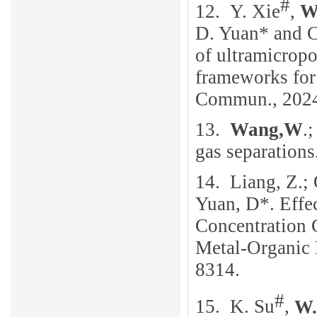
#
12.
Y. Xie
,
W
D. Yuan* and C
of ultramicropo
frameworks for 
Commun., 2024
13.
Wang,W
.
gas separations
14.
Liang, Z.; 
Yuan, D*. Effe
Concentration 
Metal-Organic 
8314.
#
15.
K. Su
,
W.