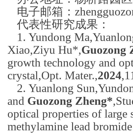
电子邮箱：zhengguozong
代表性研究成果：
1. Yundong Ma,Yuanlong
Xiao,Ziyu Hu*,
Guozong 
growth technology and opt
crystal,
Opt. Mater.
,
2024
,1
2. Yuanlong Sun,Yundo
and
Guozong Zheng*
,St
optical properties of large
methylamine lead bromide 