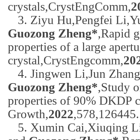
crystals,
CrystEngComm
,
2
3. Ziyu Hu,Pengfei Li,
Guozong Zheng*
,Rapid g
properties of a large ape
crystal,
CrystEngcomm
,
20
4. Jingwen Li,Jun Zhan
Guozong Zheng*
,Study o
properties of 90% DKDP cr
Growth
,
2022
,578,126445.
5. Xumin Cai,Xiuqing L