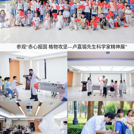
参观“赤心报国 格物攻坚—卢嘉锡先生科学家精神展”