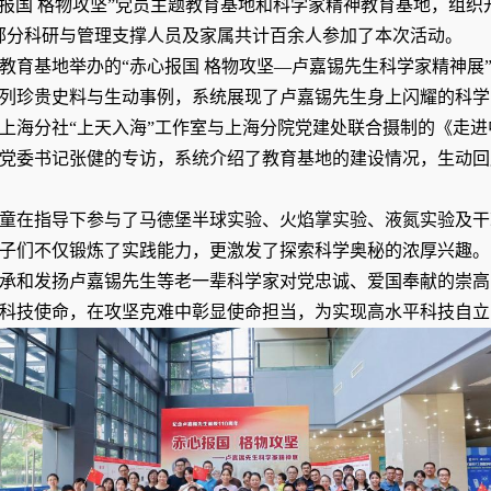
报国 格物攻坚”党员主题教育基地和科学家精神教育基地，组织
部分科研与管理支撑人员及家属共计百余人参加了本次活动。
教育基地举办的“赤心报国 格物攻坚—卢嘉锡先生科学家精神展
列珍贵史料与生动事例，系统展现了卢嘉锡先生身上闪耀的科学
上海分社“上天入海”工作室与上海分院党建处联合摄制的《走
党委书记张健的专访，系统介绍了教育基地的建设情况，生动回
童在指导下参与了马德堡半球实验、火焰掌实验、液氮实验及干
子们不仅锻炼了实践能力，更激发了探索科学奥秘的浓厚兴趣。
承和发扬卢嘉锡先生等老一辈科学家对党忠诚、爱国奉献的崇高
科技使命，在攻坚克难中彰显使命担当，为实现高水平科技自立