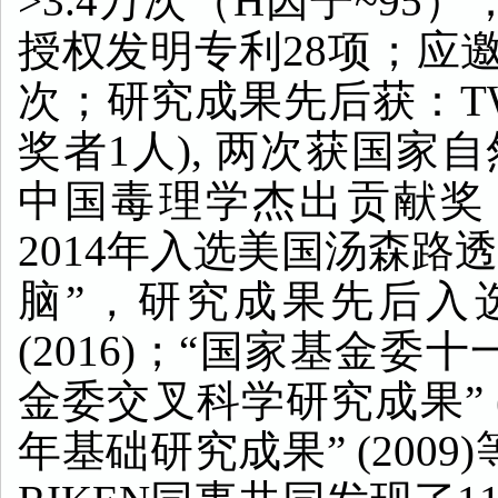
>3.4
万次（
H
因子
~95
）
授权发明专利
28
项；应
次；研究成果先后获：
T
奖者
1
人
),
两次获国家自
中国毒理学杰出贡献奖
2014
年入选美国汤森路
脑”，研究成果先后入
(2016)
；“国家基金委十
金委交叉科学研究成果”
年基础研究成果”
(2009)