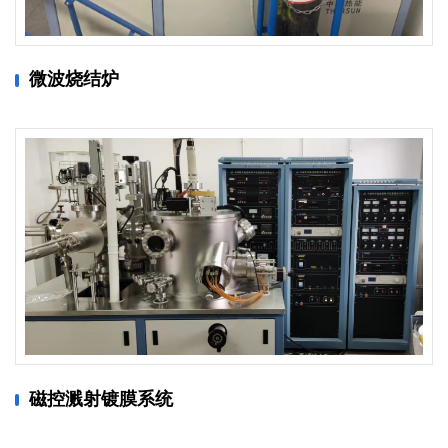
微波烧结炉
磁控溅射镀膜系统