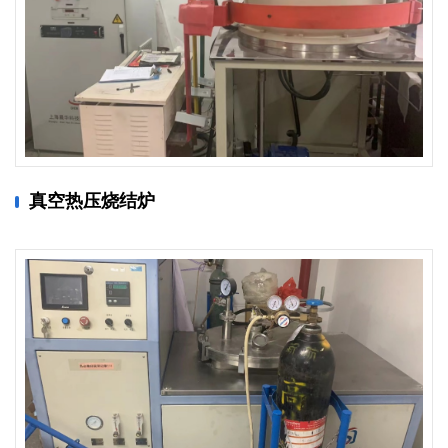
真空热压烧结炉