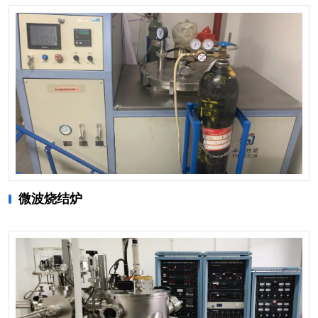
微波烧结炉