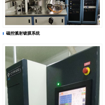
磁控溅射镀膜系统