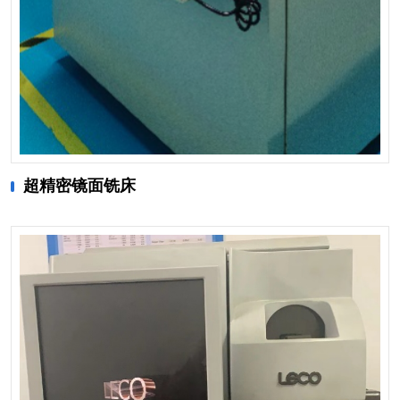
超精密镜面铣床