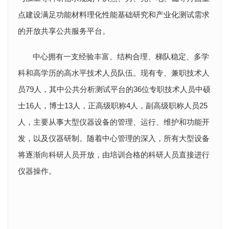
点建设满足功能材料理化性能基础研究和产业化测试需求
的开放共享公共服务平台。
中心拥有一支经验丰富、结构合理、梯队稳定、多学
科和高学历的高水平技术人员队伍。现有专、兼职技术人
员79人，其中公共分析测试平台的36位专职技术人员中硕
士16人，博士13人，正高级职称4人，副高级职称人员25
人，主要从事大型仪器设备的管理、运行、维护和功能开
发，以及仪器研制。随着中心管理的深入，所有大型设备
将逐渐向科研人员开放，由培训合格的科研人员直接进行
仪器操作。