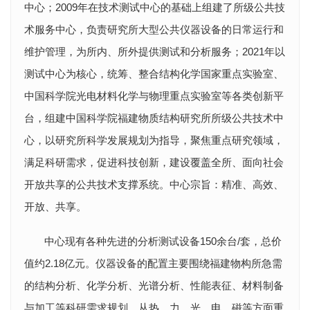
中心；2009年在技术测试中心的基础上组建了所级公共技
术服务中心，负责研究所大型公共仪器设备的日常运行和
维护管理，为所内、所外提供测试和分析服务；2021年以
测试中心为核心，统筹、整合结构化学国家重点实验室、
中国科学院光电材料化学与物理重点实验室等各类创新平
台，组建中国科学院福建物质结构研究所所级公共技术中
心，以研究所科学发展规划为指导，聚焦重点研究领域，
满足科研需求，促进科技创新，建设覆盖全所、面向社会
开放共享的公共技术支撑系统。中心宗旨：精准、高效、
开放、共享。
中心现有各种先进的分析测试设备150余台/套，总价
值约2.18亿元。仪器设备的配置主要围绕福建物构所急需
的结构分析、化学分析、光谱分析、性能表征、材料制备
与加工等科研需求规划，从热、力、光、电、磁等方面重