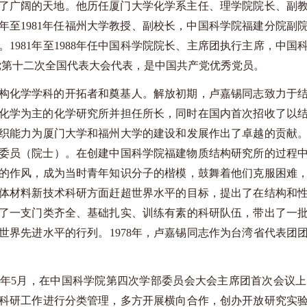
了广阔的天地。他历任厦门大学化学系主任、理学院院长、副
60年至1981年任福州大学教授、副校长，中国科学院福建分院
981年至1988年任中国科学院院长、主席团执行主席，中国科学
产党第十二次全国代表大会代表，是中国共产党优秀党员。
构化学学科的开拓者和奠基人。解放初期，卢嘉锡同志致力于
结构化学为主的化学研究所并担任所长，同时在国内首次招收了以
织能力为厦门大学和福州大学的建设和发展作出了卓越的贡献
学部委员（院士）。在创建中国科学院福建物质结构研究所的过程
的作风，成为当时青年知识分子的楷模，鼓舞着他们克服困难
体材料新技术科研方面赶超世界水平的目标，提出了在结构和
了一支门类齐全、基础扎实、训练有素的科研队伍，带出了一
界先进水平的行列。1978年，卢嘉锡同志作为台湾省代表团团长
81年5月，在中国科学院第四次学部委员会大会主席团首次会
科研工作进行分类管理，多方开展横向合作，创办开放研究实