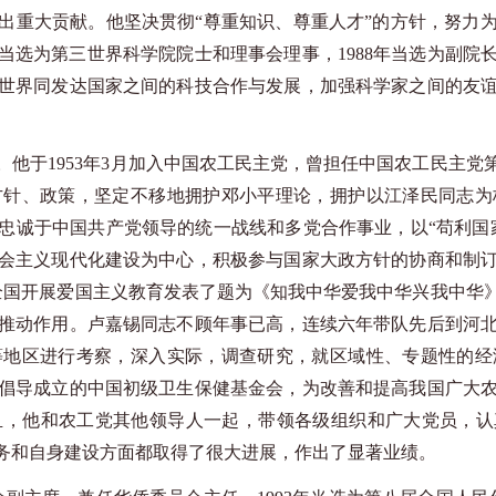
出重大贡献。他坚决贯彻“尊重知识、尊重人才”的方针，努力
志当选为第三世界科学院院士和理事会理事，1988年当选为副
世界同发达国家之间的科技合作与发展，加强科学家之间的友
。他于
1953年3月加入中国农工民主党，曾担任中国农工民主
方针、政策，坚定不移地拥护邓小平理论，拥护以江泽民同志为
忠诚于中国共产党领导的统一战线和多党合作事业，以“苟利国
会主义现代化建设为中心，积极参与国家大政方针的协商和制
就全国开展爱国主义教育发表了题为《知我中华爱我中华兴我中
推动作用。卢嘉锡同志不顾年事已高，连续六年带队先后到河
等地区进行考察，深入实际，调查研究，就区域性、专题性的经
倡导成立的中国初级卫生保健基金会，为改善和提高我国广大
，他和农工党其他领导人一起，带领各级组织和广大党员，认
务和自身建设方面都取得了很大进展，作出了显著业绩。