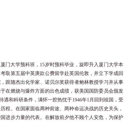
进入厦门大学预科班，15岁时预科毕业，旋即升入厦门大学本
8月考取第五届中英庚款公费留学赴英国伦敦，并立下学成回
学院，跟随杰出化学家、诺贝尔奖获得者鲍林教授学习并从事
由于在燃烧与爆炸方面的出色成绩，获美国国防委员会颁发
遇和科研条件，满怀一腔热忱于1946年1月回到祖国，受
斗历程。在国家面临两种前途、两种命运决战的历史关头，
爱国进步力量的代表。在解放前夕他不顾个人安危，为保护