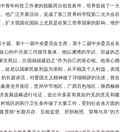
为中青年科技工作者的脱颖而出创造条件，培养造就了一大
院长。他广泛开展活动，促成了第三世界科学院第二次大会在
谊，扩大我国在国际上尤其是在第三世界国家的影响，维护
党第十届、第十一届中央委员会主席，第十二届中央委员会名
核心的中共第三代领导集体，他以渊博的学识、坦诚的态
家生死以，岂因祸福避趋之”作为自己的座右铭。他衷心拥
订，处处以国家民族利益为准则，从不顾及个人利益，表现
华》的长篇讲话，对爱国主义精神做了详细精辟的论述，曾在
北秦唐沧开发区，贵州毕节地区，广西百色地区，陕西榆林
济发展战略进行论证，提出许多富有真知灼见的意见和建
农村地区的医疗卫生条件做了大量工作，受到社会各方面的
真贯彻“长期共存、互相监督、肝胆相照、荣辱与共”的方