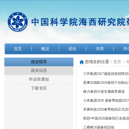
首页
概况
招生
培养
学
就业指导
您现在的位置：
首页
>
就业信息
·
三环集团2027届提前批招聘启
毕业班通知
·
思摩尔国际2026春招个别岗位
下载专区
·
格力春招大使专属推荐通道
·
小米集团2026 届春季校园20
·
禾赛科技2026春季校招正式启
·
联想•中国2026届春招已全面
·
三棵树26届春招启动