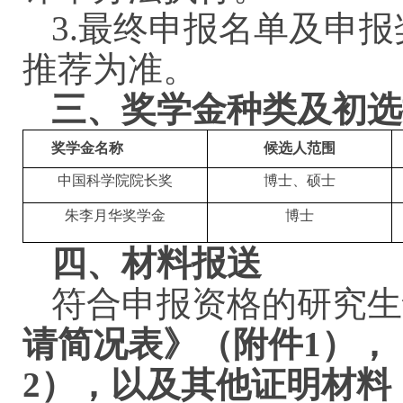
3
.
最终
申报名单及
申报
推荐为准
。
三、奖学金种类及初选
奖学金名称
候选人范围
中国科学院院长奖
博士、硕士
朱李月
华
奖
学金
博士
四、材料报送
符合申报资格的研究生
请简况表》（附件
1
）
，
2
），以及其他证明材料