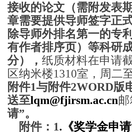
接收的论文（需附发表
章需要提供导师签字正
除导师外排名第一的专
有作者排序页）等科研
分），
纸质材料
在申请
区纳米楼
1310室，周二
附件
1与附件2WORD版
送至
lqm@fjirsm.ac.cn
邮
请”
。
附件：
1
.《奖学金申