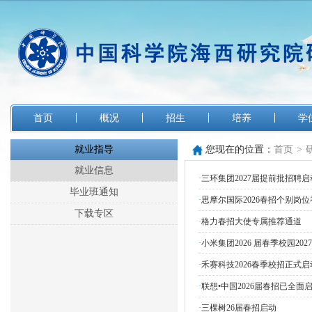
首页
概况
招生
培养
学
就业指导
您现在的位置：
首页
>
就业信息
·
三环集团2027届提前批招聘启
毕业班通知
·
思摩尔国际2026春招个别岗位
下载专区
·
格力春招大使专属推荐通道
·
小米集团2026 届春季校园20
·
禾赛科技2026春季校招正式启
·
联想•中国2026届春招已全面
·
三棵树26届春招启动