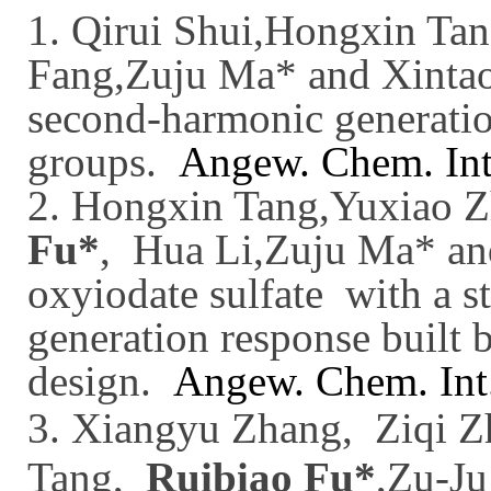
1. Qirui Shui,Hongxin Tan
Fang,Zuju Ma* and Xint
s
econd-
h
armonic
g
enerati
g
roups
.
Angew. Chem. Int
2.
Hong
x
in Tang,Yu
x
iao 
Fu*
,
Hua Li,
Zu
j
u Ma*
a
o
xyiodate
s
ulfate with a
s
g
eneration
r
esponse
b
uilt
d
esign
.
Angew. Chem. Int
3.
Xiang
y
u Zhang,
Zi
q
i 
Tang,
Rui
b
iao Fu*
,Zu-J