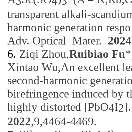
3
4
3
t
ransparent
a
lkali-
s
candi
h
armonic
g
eneration
r
espo
Adv. Opt
ical
Mater.
2024
6.
Ziqi Zhou,
Ruibiao Fu
*
Xintao Wu,An excellent le
second-harmonic generatio
birefringence induced by t
highly distorted [PbO
I
]
4
2
2022
,
9
,4464-4469.