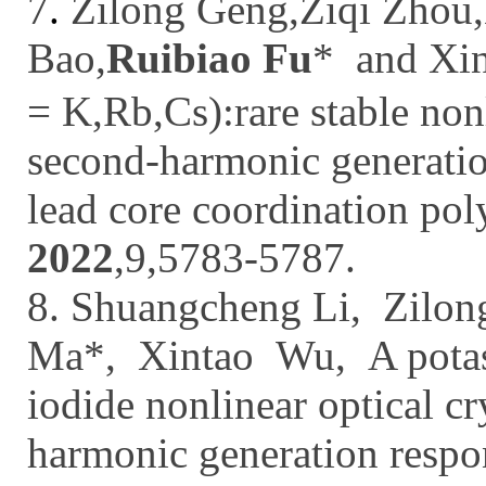
7
.
Zilong Geng,Ziqi Zhou
Bao,
Ruibiao Fu
* and Xi
= K,Rb,Cs):rare stable nonl
second-harmonic generatio
lead core coordination po
2022
,
9
,5783-5787.
8. Shuangcheng Li, Zilon
Ma*, Xintao Wu,
A pota
iodide nonlinear optical cr
harmonic generation respon