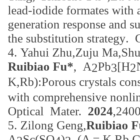
lead-iodide formates with 
generation response and su
the substitution strategy
.
4.
Yahui Zhu,Zuju Ma,Shu
Ruibiao Fu*
,
A
Pb
[H
2
3
2
K,Rb):Porous crystals con
with comprehensive nonlin
Opt
ical
Mater.
2024
,240
5. Zilong Geng,
Ruibiao F
A
Sc(SO
)
(A = K,Rb,C