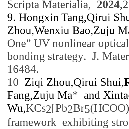
Scripta Materialia
,
2024
,
2
9.
Hongxin Tang,Qirui Shu
Zhou,Wenxiu Bao,Zuju M
One” UV
n
onlinear
o
ptica
b
onding
s
trategy
.
J. Mate
16484
.
10
Ziqi Zhou,Qirui Shui,
Fang,Zuju Ma
*
and Xinta
Wu,
KCs
[Pb
Br
(HCOO
2
2
5
f
ramework
e
xhibiting
s
tr