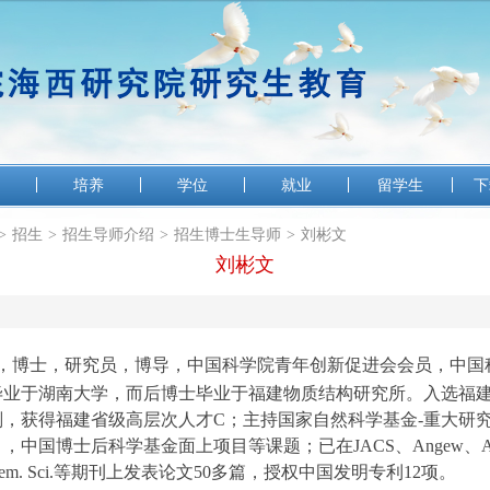
培养
学位
就业
留学生
下
>
招生
>
招生导师介绍
>
招生博士生导师
>
刘彬文
刘彬文
，博士，
研究员，博导，中国科学院青年创新促进会会员，中国科
毕业于湖南大学，而后博士毕业于福建物质结构研究所。入选福
划，获得福建省级高层次人才C；主持国家自然科学基金-重大研
目，中国博士后科学基金面上项目等课题；已在
JACS、Angew、
A
m. Sci.
等期刊上发表论文50多篇，授权中国发明专利12项。