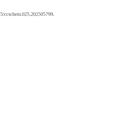
35/ccschem.025.202505799
.