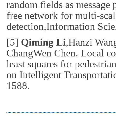
random fields as message 
free network for multi-scal
detection,Information Sci
[5]
Qiming Li
,Hanzi Wan
ChangWen Chen. Local co-o
least squares for pedestria
on Intelligent Transporta
1588.