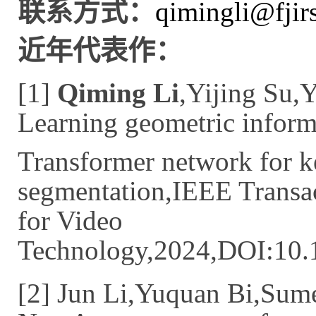
联系方式：
qimingli@fjir
近年代表作：
[1]
Qiming Li
,Yijing Su,
Learning geometric inform
Transformer network for k
segmentation,IEEE Transac
for Video
Technology,2024,DOI:10
[2] Jun Li,Yuquan Bi,Sum