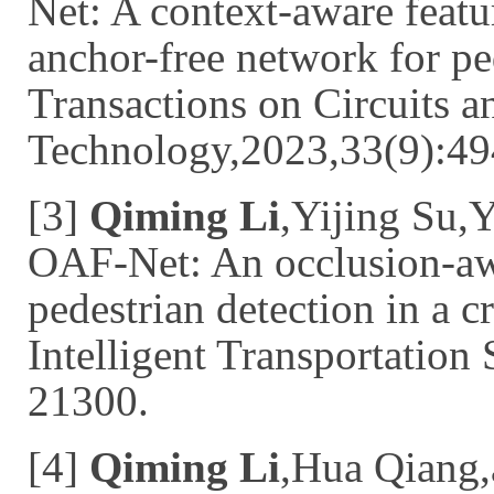
Net: A context-aware featu
anchor-free network for pe
Transactions on Circuits 
Technology,2023,33(9):49
[3]
Qiming Li
,Yijing Su,
OAF-Net: An occlusion-aw
pedestrian detection in a 
Intelligent Transportatio
21300.
[4]
Qiming Li
,Hua Qiang,