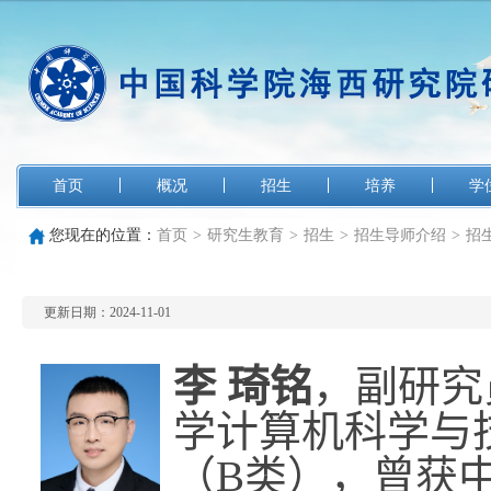
首页
概况
招生
培养
学
您现在的位置：
首页
>
研究生教育
>
招生
>
招生导师介绍
>
招
更新日期：2024-11-01
李
琦铭
，副研究
学计算机科学与
（
B
类），曾获中