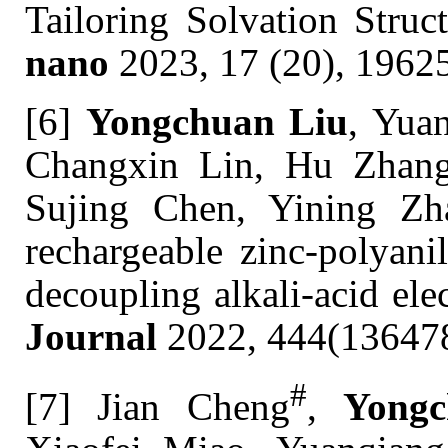
Tailoring Solvation Struc
nano
2023, 17 (20), 1962
[6]
Yongchuan Liu
, Yua
Changxin Lin, Hu Zhang
Sujing Chen, Yining Zh
rechargeable zinc-polyani
decoupling alkali-acid ele
Journal
2022, 444(13647
#
[7] Jian Cheng
,
Yong