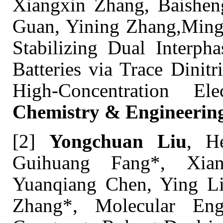
Xiangxin Zhang, Baishen
Guan, Yining Zhang,Ming
Stabilizing Dual Interph
Batteries via Trace Dinitr
High-Concentration Elect
Chemistry & Engineerin
[2]
Yongchuan Liu
, H
Guihuang Fang*, Xian
Yuanqiang Chen, Ying L
Zhang*, Molecular Engi