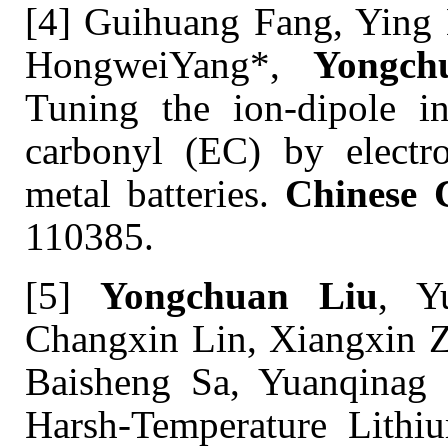
[4] Guihuang Fang, Ying 
HongweiYang*,
Yongch
Tuning the ion-dipole in
carbonyl (EC) by electro
metal batteries.
Chinese 
110385.
[5]
Yongchuan Liu
, Y
Changxin Lin, Xiangxin Z
Baisheng Sa, Yuanqinag 
Harsh-Temperature Lithi