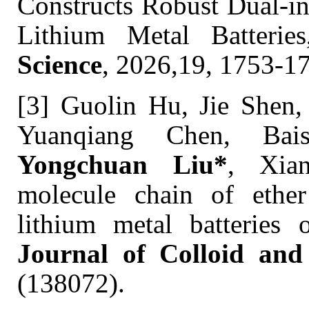
Constructs Robust Dual-in
Lithium Metal Batterie
Science
, 2026,19, 1753-1
[3] Guolin Hu, Jie Shen,
Yuanqiang Chen, Bai
Yongchuan Liu*
, Xia
molecule chain of ether
lithium metal batteries 
Journal of Colloid and 
(138072).