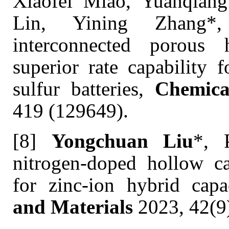
Xiaofei Miao, Yuanqian
Lin, Yining Zhang*, 
interconnected porous
superior rate capability 
sulfur batteries,
Chemica
419 (129649).
[8]
Yongchuan Liu
*, 
nitrogen-doped hollow ca
for zinc-ion hybrid capa
and Materials
2023, 42(9