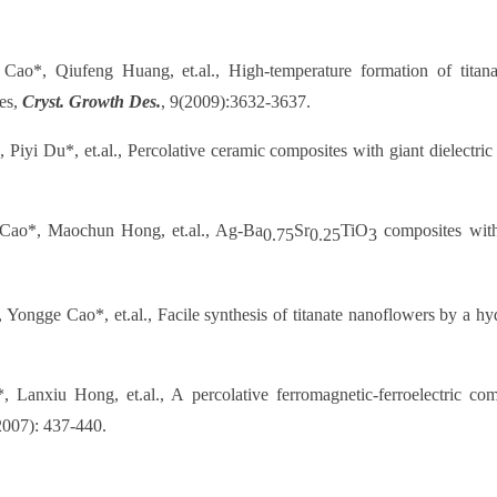
Cao*, Qiufeng Huang, et.al., High-temperature formation of titana
es,
Cryst. Growth Des.
, 9(2009):3632-3637.
 Piyi Du*, et.al., Percolative ceramic composites with giant dielectric
Cao*, Maochun Hong, et.al., Ag-Ba
Sr
TiO
composites with 
0.75
0.25
3
 Yongge Cao*, et.al., Facile synthesis of titanate nanoflowers by a h
, Lanxiu Hong, et.al., A percolative ferromagnetic-ferroelectric comp
2007): 437-440.