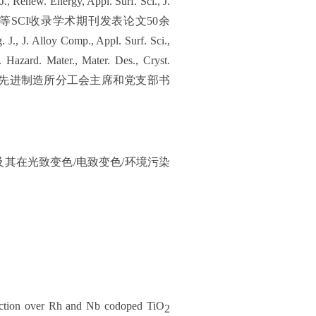
., Renew. Energy, Appl. Surf. Sci., J.
等
SCI
收录学术期刊发表论文
50
余
 J., J. Alloy Comp., Appl. Surf. Sci.,
Hazard. Mater., Mater. Des., Cryst.
先进制造所分工会主席和党支部书
及其在光致变色
/
电致变色
/
环境污染
duction over Rh and Nb codoped TiO
2