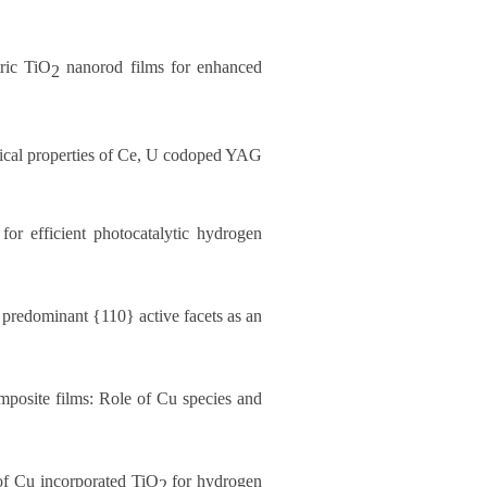
tric TiO
nanorod films for enhanced
2
ptical properties of Ce, U codoped YAG
or efficient photocatalytic hydrogen
predominant {110} active facets as an
posite films: Role of Cu species and
y of Cu incorporated TiO
for hydrogen
2