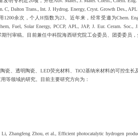
请发明专利近
20
项，并在
Adv. Mater., J. Mater. Chem., Chem. Eng. J
. C, Dalton Trans., Int. J. Hydrog. Energy, Cryst. Growth Des., APL
用
1200
余次，个人
H
指数为
23
。近年来，经常受邀为
Chem. Eng.
m, Fuel, Solar Energy, PCCP, APL, JAP, J. Eur. Ceram. Soc., J. 
术期刊审稿。目前兼任中科院海西研究院工会委员、团委委员，
质陶瓷、透明陶瓷、
LED
荧光材料、
TiO2
基纳米材料的可控生长
应用等领域的研究。目前主要研究方向为：
 Li, Zhangfeng Zhou, et al.,
Efficient photocatalytic hydrogen pro