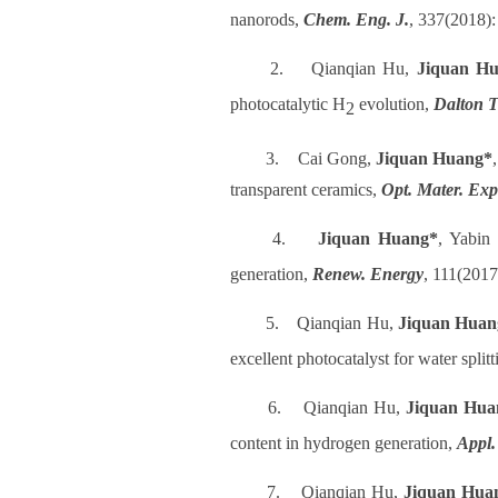
nanorods,
Chem. Eng. J.
, 337(2018)
2.
Qianqian Hu,
Jiquan H
photocatalytic H
evolution,
Dalton T
2
3.
Cai Gong,
Jiquan Huang*
transparent ceramics,
Opt. Mater. Exp
4.
Jiquan Huang*
, Yabin 
generation,
Renew. Energy
, 111(2017
5.
Qianqian Hu,
Jiquan Huan
excellent photocatalyst for water split
6.
Qianqian Hu,
Jiquan Hua
content in hydrogen generation,
Appl.
7.
Qianqian Hu,
Jiquan Hua