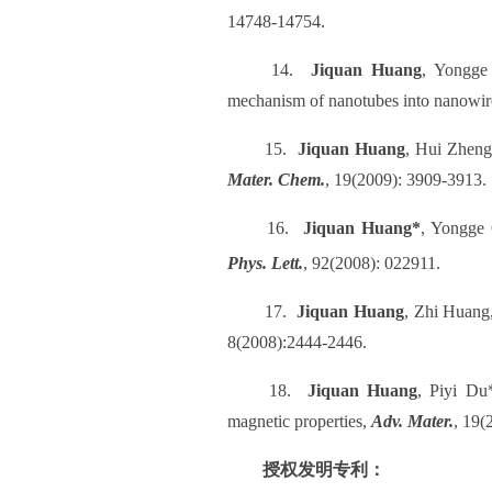
14748-14754.
14.
Jiquan Huang
, Yongge 
mechanism of nanotubes into nanowir
15.
Jiquan Huang
, Hui Zheng,
Mater. Chem.
, 19(2009): 3909-3913.
16.
Jiquan Huang*
, Yongge 
Phys. Lett.
, 92(2008): 022911.
17.
Jiquan Huang
, Zhi Huang,
8(2008):2444-2446.
18.
Jiquan Huang
, Piyi Du*
magnetic properties,
Adv. Mater.
, 19(
授权发明专利：