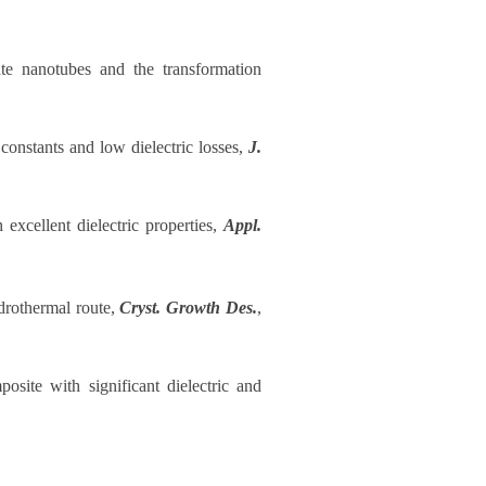
te nanotubes and the transformation
 constants and low dielectric losses,
J.
excellent dielectric properties,
Appl.
ydrothermal route,
Cryst. Growth Des.
,
osite with significant dielectric and