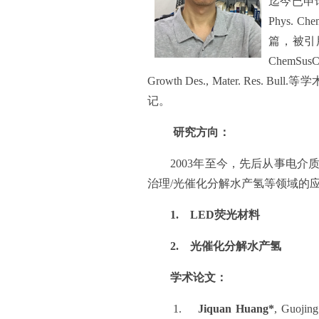
迄今已申
Phys. Chem
篇，被引
ChemSusChe
Growth Des., Mater. Res. Bull.
等学
记。
研究方向：
2003
年至今，先后从事电介
治理
/
光催化分解水产氢等领域的
1.
LED
荧光材料
2.
光催化分解水产氢
学术论文：
1.
Jiquan Huang*
, Guojing