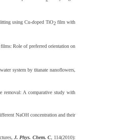
litting using Cu-doped TiO
film with
2
films: Role of preferred orientation on
water system by titanate nanoflowers,
ye removal: A comparative study with
different NaOH concentration and their
ctures,
J. Phys. Chem. C
, 114(2010):