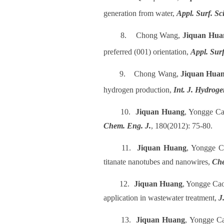
generation from water,
Appl. Surf. Sci
8.
Chong Wang,
Jiquan Hua
preferred (001) orientation,
Appl. Surf
9.
Chong Wang,
Jiquan Hua
hydrogen production,
Int. J. Hydrog
10.
Jiquan Huang
, Yongge Cao
Chem. Eng. J.
, 180(2012): 75-80.
11.
Jiquan Huang
, Yongge Ca
titanate nanotubes and nanowires,
Che
12.
Jiquan Huang
, Yongge Cao
application in wastewater treatment,
J
13.
Jiquan Huang
, Yongge Ca