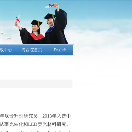
载中心
海西院首页
English
年底晋升副研究员，
2013
年入选中
从事光催化和
LED
荧光材料研究。