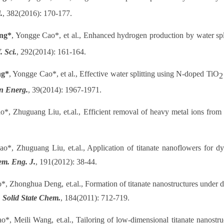
.
, 382(2016): 170-177.
ng*
, Yongge Cao*, et al., Enhanced hydrogen production by water sp
. Sci.
, 292(2014): 161-164.
ng*
, Yongge Cao*, et al.,
Effective water splitting using N-doped TiO
2
en Energ.
, 39(2014): 1967-1971.
*, Zhuguang Liu, et.al., Efficient removal of heavy metal ions from 
o*, Zhuguang Liu, et.al., Application of titanate nanoflowers for d
m. Eng. J.
, 191(2012): 38-44.
*, Zhonghua Deng, et.al., Formation of titanate nanostructures under 
. Solid State Chem.
, 184(2011): 712-719.
o*, Meili Wang, et.al., Tailoring of low-dimensional titanate nanostru