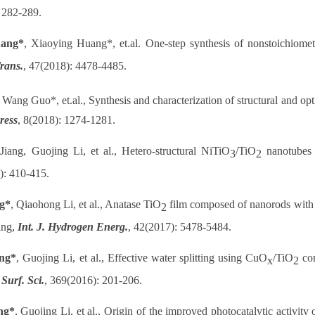
: 282-289.
uang*
, Xiaoying Huang*, et.al. One-step synthesis of nonstoichiome
rans.
, 47(2018): 4478-4485.
, Wang Guo*, et.al.,
Synthesis and characterization of structural and o
ress
, 8(2018): 1274-1281.
Jiang, Guojing Li, et al.,
Hetero-structural NiTiO
/TiO
nanotubes f
3
2
): 410-415.
g*
, Qiaohong Li, et al., Anatase TiO
film composed of nanorods with 
2
ting,
Int. J. Hydrogen Energ.
, 42(2017): 5478-5484.
ng*
, Guojing Li, et al., Effective water splitting using CuO
/TiO
com
x
2
 Surf. Sci.
, 369(2016): 201-206.
ng*
, Guojing Li, et al., Origin of the improved photocatalytic activit