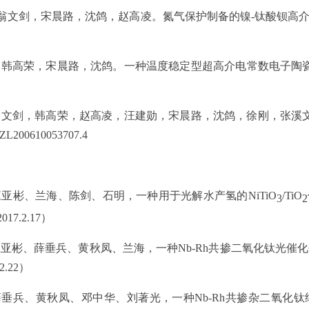
翁文剑，宋晨路，沈鸽，赵高凌。氮气保护制备的镍
-
钛酸钡高
，韩高荣，宋晨路，沈鸽。一种温度稳定型超高介电常数电子陶
翁文剑，韩高荣，赵高凌，汪建勋，宋晨路，沈鸽，徐刚，张溪
ZL200610053707.4
江亚彬、兰海、陈剑、石明，一种用于光解水产氢的
NiTiO
/TiO
3
2
2017.2.17
）
江亚彬、薛垂兵、黄秋凤、兰海，一种
Nb-Rh
共掺二氧化钛光催化
2.22
）
薛垂兵、黄秋凤、邓中华、刘著光，一种
Nb-Rh
共掺杂二氧化钛