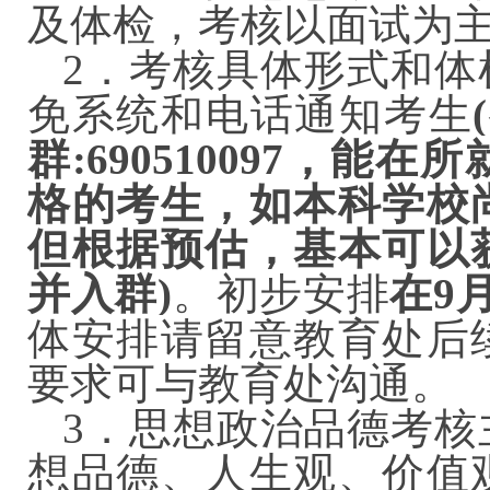
及体检，考核以面试
2．考核具体形式和体
免系统和电话通知考生
群:690510097，
格的考生，如本科学校
但根据预估，基本可以
并入群)
。初步安排
在9月
体安排请留意教育处后
要求可与教育处沟通。
3．思想政治品德考核
想品德、人生观、价值