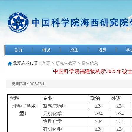
首页
概况
招生
培养
学
您现在的位置：
首页
>
研究生教育
>
招生信息
中国科学院福建物构所2025年硕
更新日期：2025-03-11
学科
专业
政治
外语
理学（学术
凝聚态物理
≥
34
≥
34
型）
无机化学
≥
34
≥
34
物理化学
≥
34
≥
34
有机化学
≥
34
≥
34