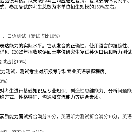
治品德考核。拟录取的考生均应通过复试。复试必须体现公平、
式，参加复试的考生总数为本单位招生规模的
150%
左右。
） 、口语测试（复试占比
10%
）
表达能力的实际水平。它从发音的正确性，使用语言的准确性、
详见《
202
5
年招收攻读硕士学位研究生复试英语口语和听力测试
复试占比
10%
）
能力测试
，测试考生对所报考学科专业英语掌握程度。
70%
）
考生进行基础知识及专业知识、创造性思维能力、分析问题能
维方式、性格特征、沟通和交流能力等综合素质。
素质能力面试折合满分
70
分，英语听力测试折合满分
10
分，英语