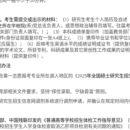
时间一般不少于
20
分钟。
考生需提交或出示的材料：（
1
）研究生考生个人简历及自述
交所在学校院
(
系
)
党总支负责人，或思想政治辅导员填写。往届
关部门负责人填写。）
；
（
3
）本科成绩单复印件（加盖教务部
件
(
身份证双面复印在一张
A4
纸上
)
； （
5
）携带毕业证书和学位
（应届生）；（
6
）反映考生英语水平的成绩证明或证书（提供复
的学术论文，所获专利、科研成果及其它原创性工作成果的证明
材料（提供复印件）。
剂办法
合第一志愿报考专业所在调入地区的《
202
5
年全国硕士研究生招
育部相关文件要求，坚持“择优录取、宁缺毋滥”原则。
研究生招生信息网调剂系统进行调剂申请，并确认在规定时间
部、中国残联印发的《普通高等学校招生体检工作指导意见》（
校招生学生入学身体检查取消乙肝项目检测有关问题的通知》（