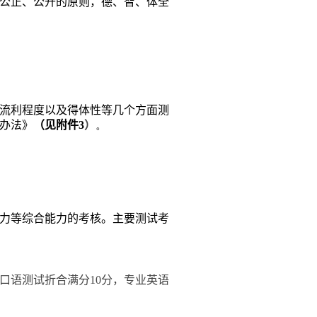
公正、公开的原则，德、智、体全
流利程度以及得体性等几个方面测
办法》
（见附件
3
）
。
力等综合能力的考核。主要测试考
口语测试折合满分
10
分，专业英语