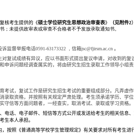
复核考生提供的《
硕士学位研究生思想政治审查表
》
（见附件
2
书；未提供政审表或审查不合格者不予发放录取通知书。
投诉监督举报电话
0591-63173322 ，
信箱
jsc@fjirsm.ac.cn
。
生对复试成绩有异议，应以书面形式提出复议申请，对收到的复
和申诉问题经调查属实的，将由研究生招生录取工作领导小组责
育考试，复试工作是研究生招生考试的重要组成部分。凡弄虚作
消录取资格，并按照有关规定严肃处理。考生须承诺学历、学位
实守信等方面问题者，一经查实，取消考试、录取或学习资格。
、电话、电子邮件、短信等方式公开或发送给考生的相关信息、
考生本人承担。
内，按照《普通高等学校学生管理规定》有关要求对所有考生进