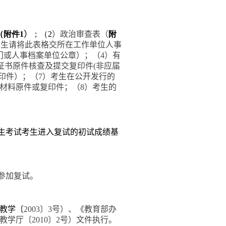
（附件
1
）
；（
2
）政治审查表（
附
考生请将此表格交所在工作单位人事
门或人事档案单位公章）；（
4
）有
证书原件核查及提交复印件
(
非应届
印件）；（
7
）考生在公开发行的
材料原件或复印件；（
8
）考生的
生考试考生进入复试的初试成绩基
内参加复试。
教学〔
2003
〕
3
号）、《教育部办
教学厅〔
2010
〕
2
号）文件执行。