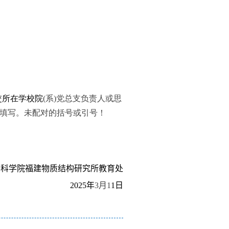
交所在学校院
(
系
)
党总支负责人或思
填写。未配对的括号或引号！
国科学院福建物质结构研究所教育处
202
5
年
3
月
1
1
日