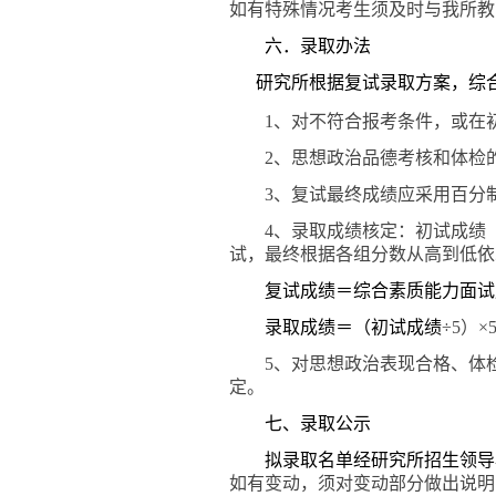
如有特殊情况考生须及时与我所教
六．录取办法
研究所根据复试录取方案，综
1
、对不符合报考条件，或在
2
、思想政治品德考核和体检的
3
、复试最终成绩应采用百分
4
、录取成绩核定：初试成绩
试，最终根据各组分数从高到低
复试成绩＝综合素质能力面试
录取成绩＝（初试成绩
÷5
）
×
5
、对思想政治表现合格、体
定。
七、录取公示
拟录取名单经研究所招生领导
如有变动，须对变动部分做出说明