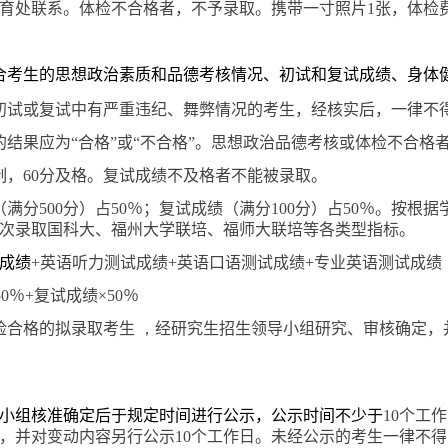
育处联系。体检不合格者，不予录取。携带一寸照片
1
张，体检
合考生的思想政治素质和品德考核情况、初试和复试成绩、身体
初试或复试中有严重违纪、舞弊情况的考生，经核实后，一律不
结果应为“合格”或“不合格”。思想政治品德考核或体检不合格
制，
60
分及格。复试成绩不及格者不能被录取。
（满分
500
分）占
50
％；复试成绩（满分
100
分）占
50
％。按根据
依次录取国科大、福州大学联培、福师大联培等各类型指标。
成绩
+
英语听力测试成绩
+
英语口语测试成绩
+
专业英语测试成绩
50
％
+
复试成绩
×50
％
检合格的拟录取考生
，
经研究生招生领导小组研究、审核确定，
小组核准确定后于规定时间进行公示，公示时间不少于
10
个工作
，并对变动内容另行公示
10
个工作日。未经公示的考生一律不得