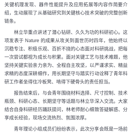
关键机理发现、器件性能提升及应用拓展等内容作简要介
绍，生动展现了从基础研究到关键核心技术突破的完整创新
链条。
林立华重点讲述了潜心钻研、久久为功的科研初心。这
项发表于
Nature
的成果从攻关到面世历时四年，他始终以
沉稳专注、积极乐观、百折不挠的心态面对科研挑战，把每
一次尝试都视为成长与积累。面对关键工艺与技术难题，他
坚持关键实验亲力亲为、全程自主攻坚，以严谨求实、精益
求精的态度深耕细作，用长期坚守与踏实行动诠释了青年科
研工作者坐得住冷板凳、啃得下硬骨头的责任担当。
报告结束后，与会青年围绕材料选择、尺寸控制、技术
瓶颈、科研心态、长期坚守等话题与林立华深入交流。大家
结合自身科研经历踊跃提问，林老师耐心细致答疑解惑、分
享成长经验，现场交流热烈、氛围浓厚。
青年理论小组成员们纷纷表示，此次分享会既是一场前