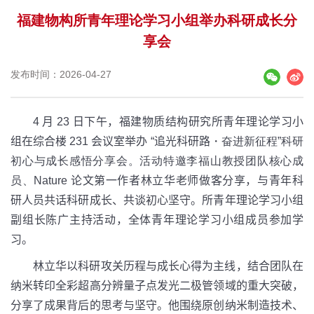
福建物构所青年理论学习小组举办科研成长分
享会
发布时间：2026-04-27
4
月
23
日下午，福建物质结构研究所青年理论学习小
组在综合楼
231
会议室举办 “追光科研路
・
奋进新征程”科研
初心与成长感悟分享会。活动特邀李福山教授团队核心成
员、
Nature
论文第一作者林立华老师做客分享，与青年科
研人员共话科研成长、共谈初心坚守。所青年理论学习小组
副组长陈广主持活动，全体青年理论学习小组成员参加学
习。
林立华以科研攻关历程与成长心得为主线，结合团队在
纳米转印全彩超高分辨量子点发光二极管领域的重大突破，
分享了成果背后的思考与坚守。他围绕原创纳米制造技术、