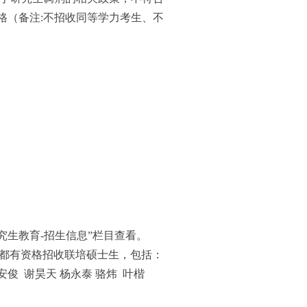
格（备注:不招收同等学力考生、不
究生教育-招生信息”栏目查看。
导都有资格招收联培硕士生，包括：
安俊
谢昊天
杨永泰
骆炜
叶楷