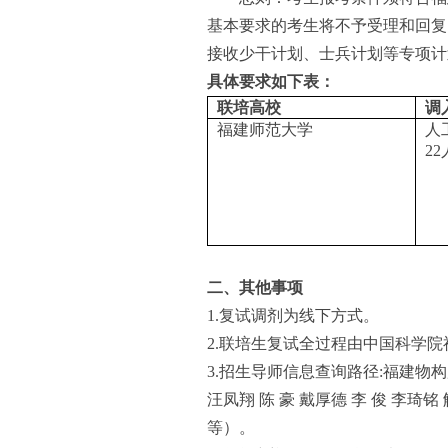
基本要求的考生将不予受理和回复
接收少干计划、士兵计划等专项计
具体要求如下表：
联培高校
调
福建师范大学
人
22
二、其他事项
1.复试调剂为线下方式。
2.联培生复试全过程由中国科学院
3.招生导师信息查询路径:福建物
汪凤翔 陈 豪 戴厚德 李 俊 李琦铭 
等）。