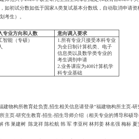
，如初试分数如低于国家A类复试基本分数线，自动取消申请资
划考生）。
入专业方向
和人数
意向调入要求
工智能（专硕）
1.所有专业只接受本科专业
人
为全日制计算机类、电子
信息类以及数学类专业的
考生调剂申请
2.业务课应为408计算机学
科专业基础
福建物构所教育处负责,招生相关信息请登录“福建物构所主页-研
构所主页-研究生教育-招生-招生导师介绍（相关专业的博导和硕
解 伟 巣建树
陈龙祥
陈松航
韩
军
李亚柯
林邦姜
林名强
梅标
夏