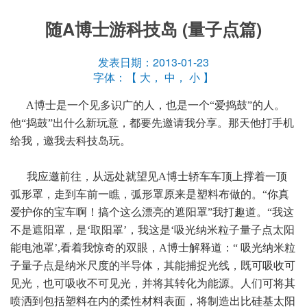
随A博士游科技岛 (量子点篇)
发表日期：2013-01-23
字体：【
大
，
中
，
小
】
A博士是一个见多识广的人，也是一个“爱捣鼓”的人。
他“捣鼓”出什么新玩意，都要先邀请我分享。那天他打手机
给我，邀我去科技岛玩。
我应邀前往，从远处就望见A博士轿车车顶上撑着一顶
弧形罩，走到车前一瞧，弧形罩原来是塑料布做的。“你真
爱护你的宝车啊！搞个这么漂亮的遮阳罩”我打趣道。“我这
不是遮阳罩，是‘取阳罩’，我这是‘吸光纳米粒子量子点太阳
能电池罩’,看着我惊奇的双眼，A博士解释道：“ 吸光纳米粒
子量子点是纳米尺度的半导体，其能捕捉光线，既可吸收可
见光，也可吸收不可见光，并将其转化为能源。人们可将其
喷洒到包括塑料在内的柔性材料表面，将制造出比硅基太阳