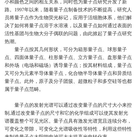
小和颜色之间的相互关系，同时也为量子点研究开发了新
路。1997年以来，随着量子点制备技术的不断提高，研究人
员将量子点作为生物荧光标记，应用于活细胞体系，他们解
决了如何将量子点溶于水溶液，以及量子点如何通过表面的
活性基团与生物大分子偶联的问题，由此掀起了量子点研究
热潮。
量子点按其几何形状，可分为箱形量子点、球形量子
点、四面体量子点、柱形量子点、立方量子点、盘形量子点
和外场（电场和磁场）诱导量子点；按其材料组成，量子点
又可分为元素半导体量子点，化合物半导体量子点和异质结
量子点。此外，原子及分子团簇、超微粒子和多空硅等也都
属于量子点范畴。
量子点的发射光谱可以通过改变量子点的尺寸大小来控
制,通过改变量子点的尺寸和它的化学组成可以使其发射光
谱覆盖整个可见光区。量子点具有激发光谱宽且连续分布，
可变化之带隙，可变化之光谱吸收性等特性，利用这些特性
来制造量子点太阳能电池可大大提高光电转化率。