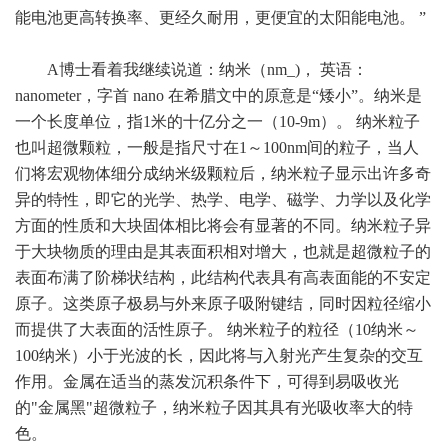
能电池更高转换率、更经久耐用，更便宜的太阳能电池。 ”
A博士看着我继续说道：纳米（nm_)， 英语：
nanometer，字首 nano 在希腊文中的原意是“矮小”。纳米是
一个长度单位，指1米的十亿分之一（10-9m）。 纳米粒子
也叫超微颗粒，一般是指尺寸在1～100nm间的粒子，当人
们将宏观物体细分成纳米级颗粒后，纳米粒子显示出许多奇
异的特性，即它的光学、热学、电学、磁学、力学以及化学
方面的性质和大块固体相比将会有显著的不同。纳米粒子异
于大块物质的理由是其表面积相对增大，也就是超微粒子的
表面布满了阶梯状结构，此结构代表具有高表面能的不安定
原子。这类原子极易与外来原子吸附键结，同时因粒径缩小
而提供了大表面的活性原子。 纳米粒子的粒径（10纳米～
100纳米）小于光波的长，因此将与入射光产生复杂的交互
作用。金属在适当的蒸发沉积条件下，可得到易吸收光
的"金属黑"超微粒子，纳米粒子因其具有光吸收率大的特
色。