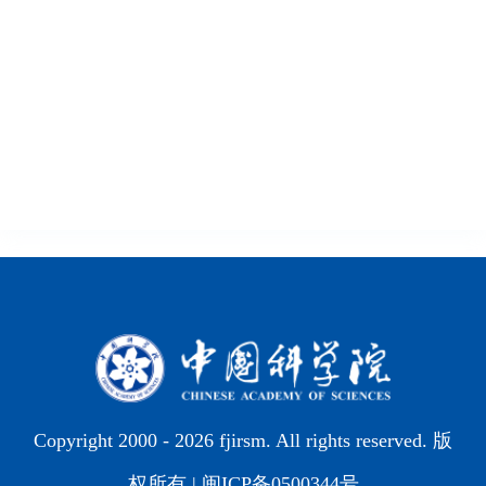
Copyright 2000 -
2026 fjirsm. All rights reserved. 版
权所有 |
闽ICP备0500344号