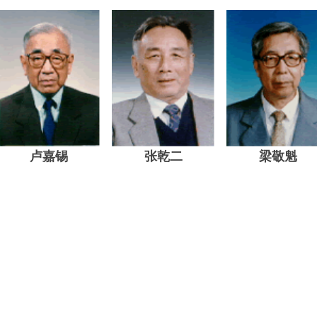
卢嘉锡
张乾二
梁敬魁