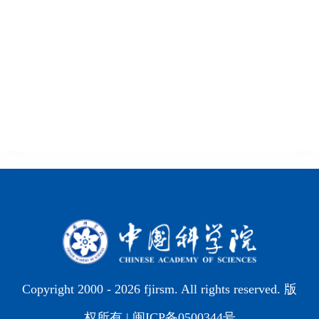
Copyright 2000 -
2026 fjirsm. All rights reserved. 版
权所有 |
闽ICP备0500344号