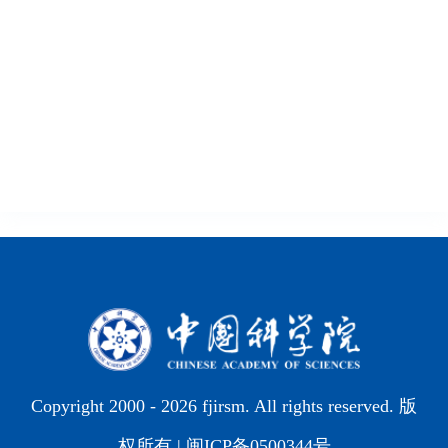
Copyright 2000 -
2026 fjirsm. All rights reserved. 版
权所有 |
闽ICP备0500344号