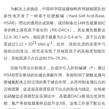
为解决上述挑战，中国科学院福建物构所韩丽丽团队创
新性地开发了一种基于软硬酸碱（Hard-Soft Acid-Base,
HSAB）理论的通用合成策略，成功制备出14种负载量创纪
录的稀土基双原子催化剂（RE-DACs）。其金属负载量达
12.8–30.7 wt%，相应原子载量为3.2–5.4 at.%，原子位点密
21
1
度超过1.12 × 10
sites g⁻
。此外，借助先进的深度学习
辅助识别算法，研究还实现了异核双原子的高精度智能区
分，异核双原子占比达60.5%–70.3%。
实验与理论分析揭示，合成中引入的软碱磷（P）通过
HSAB理论驱动的抗键合屏蔽作用，有效削弱了硬酸金属与
硬碱氮配体之间过强的离子键合作用，从而抑制金属位点的
迁移团聚，促进超高密度双原子位点的形成与稳定。在电催
化硝酸盐还原模型反应测试中，高载量DACs展现出优异性
能，氨产率较低载量样品提升近3倍。这项工作基于配位化