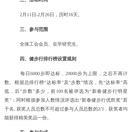
2
月
11
日
-2
月
26
日，历时
16
天。
三、参与范围
全体工会会员、在学研究生。
四、健步行排行榜设置规则
每日
6000
步即达标，
20000
步为上限，之后不再计
数。根据总排行榜“达标率”及“步数”情况，先“达标率”高
低，后“步数”多少，前
100
名被评选为“新春健步行明星
奖”；同时根据参加人数情况评选出“新春健步行优胜奖”若
干名
,
获奖人员总数不可超过参与
人员总
数的
2/3
，获奖者均
能获得精美奖品一份。