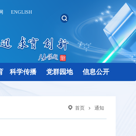
网
ENGLISH
育
科学传播
党群园地
信息公开
首页
通知
>