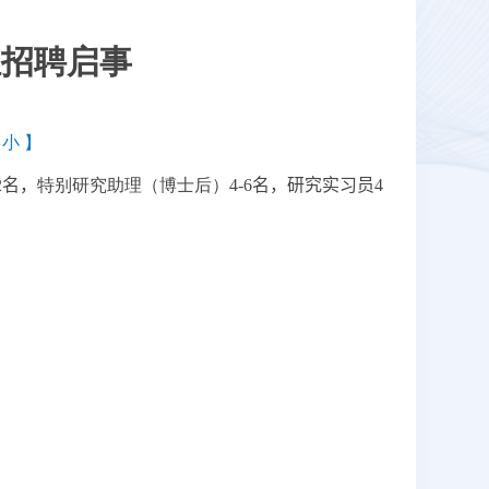
组招聘启事
，
小
】
2
名，
特别研究助理（博士后）
4-6
名
，
研究实习员
4