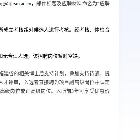
ng@fjirsm.ac.cn
，
邮件标题
及应聘材料
命名为“应聘
所成立考核组对候选人进行考核。经考核、体检合
如无合适人选，该招聘岗位暂时空缺。
福建省的相关博士后支持计划，叠加支持待遇，提
人才评审，入选者直接聘为项目副高级岗位并认定
高级岗位或正高级岗位。入所前
3
年可享受优惠价