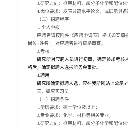
3.
研究方向：框架材料、超分子化学和配位化
4.
岗位要求：发表过高水平论文，或展示具备
（二）招聘程序
1.
个人申报
应聘者请按附件《应聘申请表》格式如实填
岗位
+
姓名”。对应聘者进行资格审查。
2.
考核
研究所对应聘人员进行初审，确定参加考核
格后，确定拟聘人选报所务会审批
。
3.
聘用
研究所确定拟聘人选
，
应在我所网站上公示
5
三、研究实习员
（
一
）
招聘条件
1.
学历要求：
硕士
学位
及以上
；
2.
专业要求：
化学、材料等相关专业
；
3.
研究方向：
框架材料、超分子化学和配位化