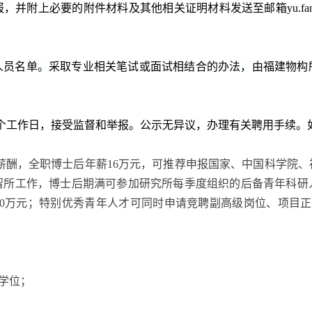
报，并附上必要的附件材料及其他相关证明材料发送至邮箱
yu.fa
人员名单。采取专业相关笔试或面试相结合的办法，由福建物构
个工作日，接受监督和举报。公示无异议，办理有关聘用手续。
薪酬，全职博士后年薪
16
万元，可推荐申报国家、中国科学院、
留所工作，博士后期满可参加研究所每季度组织的后备青年科研
0
万元；特别优秀青年人才可同时申请竞聘副高级岗位、项目正
学位；