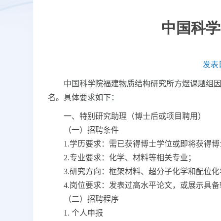
中国科学
发表日
中国科学院福建物质结构研究所
方煜
课题组
名
。
具体要求如下：
一、特别研究助理（博士后或项目聘用）
（
一
）
招聘条件
1.
学历要求：
需
已获得博士学位或即将获得博
2.
专业要求：
化学、材料等相关专业
；
3.
研究方向：
框架材料、超分子化学和配位化
4.
岗位要求：
发表过高水平论文，或展示具备
（
二
）
招聘程序
1.
个人申报