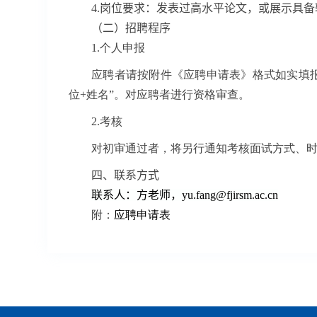
4.
岗位要求：
发表过高水平论文，或展示具备
（
二
）
招聘程序
1.个人申报
应聘者请按附件《应聘申请表》格式如实填报书面申
位+姓名”。对应聘者进行资格审查。
2.考核
对初审通过者，将另行通知考核面试方式、
四、联系方式
联系人：方老师，
yu.fang@fjirsm.ac.cn
附：
应聘申请表