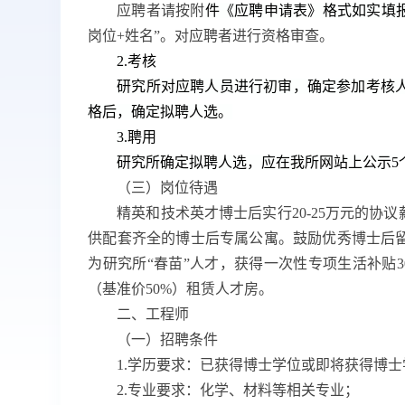
应聘者请按附
件《应聘申请表》格式如实填
岗位
+
姓名”。对应聘者进行资格审查。
2.
考核
研究所对应聘人员进行初审，确定参加考核
格后，确定拟聘人选。
3.
聘用
研究所确定拟聘人选
，
应在我所网站上公示
5
（
三
）
岗位待遇
精英和技术英才博士后实行
20-25
万元的协议
供配套齐全的博士后专属公寓。鼓励优秀博士后
为研究所“春苗”人才，获得一次性专项生活补贴
3
（基准价
50%
）租赁人才房。
二、工程师
（一）招聘条件
1.
学历要求：已获得博士学位或即将获得博士
2.
专业要求：化学、材料等相关专业；