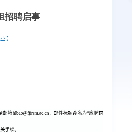
组招聘启事
，
小
】
至邮箱
hlbao@fjirsm.ac.cn
，邮件标题命名为“应聘岗
相关手续。