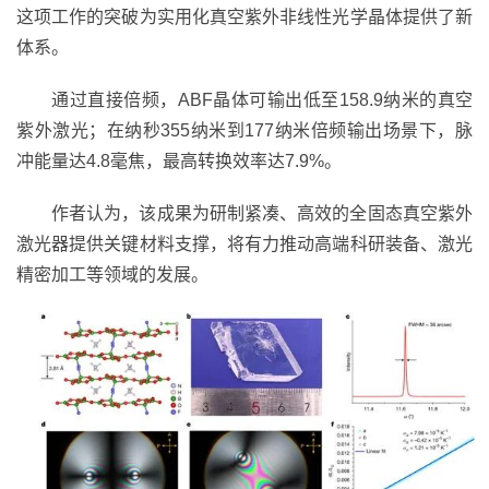
这项工作的突破为实用化真空紫外非线性光学晶体提供了新
体系。
通过直接倍频，
ABF
晶体可输出低至
158.9
纳米的真空
紫外激光；在纳秒
355
纳米到
177
纳米倍频输出场景下，脉
冲能量达
4.8
毫焦，最高转换效率达
7.9%
。
作者认为，该成果为研制紧凑、高效的全固态真空紫外
激光器提供关键材料支撑，将有力推动高端科研装备、激光
精密加工等领域的发展。