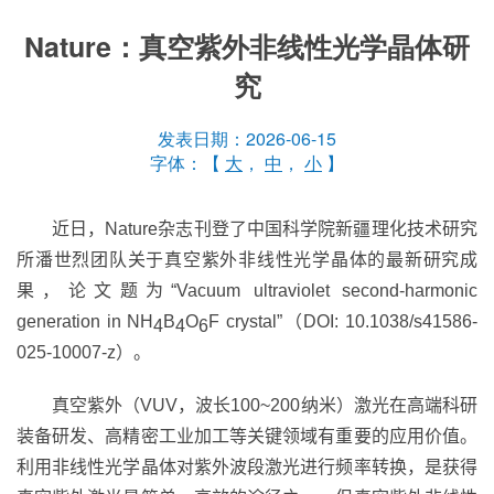
Nature：真空紫外非线性光学晶体研
究
发表日期：2026-06-15
字体：【
大
，
中
，
小
】
近日，
Nature
杂志刊登了中国科学院新疆理化技术研究
所潘世烈团队关于真空紫外非线性光学晶体的最新研究成
果，论文题为
“
Vacuum ultraviolet second-harmonic
generation in NH
B
O
F crystal
”
（
DOI: 10.1038/s41586-
4
4
6
025-10007-z
）。
真空紫外（
VUV
，波长
100~200
纳米）激光在高端科研
装备研发、高精密工业加工等关键领域有重要的应用价值。
利用非线性光学晶体对紫外波段激光进行频率转换，是获得