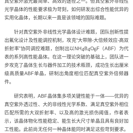
真空紫外激光最简单、高效的途径之一。但真空紫外非线性
光学晶体的性能要求极为苛刻，如何研发出综合性能优异的
实用化晶体，长期以来一直是该领域的国际难题。
针对真空紫外非线性光学晶体设计难题，团队创新性提
出氟化设计及性能调控机制，攻克
“
大带隙
-
大倍频效应
-
高双
折射率
”
协同调控难题，创制出以
NH
B
O
F
（
ABF
）为代
4
4
6
表的系列高性能晶体。在这一理论突破的基础上，团队进一
步攻克了晶体生长与器件加工的技术瓶颈，成功生长出厘米
级高质量
ABF
单晶，研制出角度相位匹配真空紫外倍频器
件。
研究表明，
ABF
晶体集多项关键性能于一体——优异的
真空紫外透过性、大的非线性光学系数、满足真空紫外相位
匹配所需的大双折射率、以及高的激光损伤阈值，作者表
示，该晶体物化性能稳定、能生长大尺寸单晶且具有良好加
工性能。此前尚无任何一种晶体能同时满足这些苛刻要求。