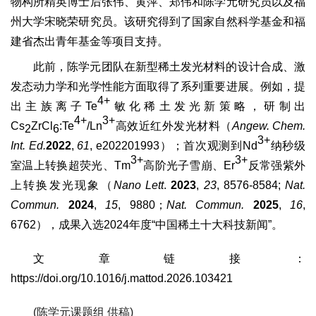
物构所精英博士后张伟、黄萍、郑伟和陈学元研究员以及福
州大学宋晓荣研究员。该研究得到了国家自然科学基金和福
建省杰出青年基金等项目支持。
此前，陈学元团队在新型稀土发光材料的设计合成、激
发态动力学和光学性能方面取得了系列重要进展。例如，提
4+
出主族离子Te
敏化稀土发光新策略，研制出
4+
3+
Cs
ZrCl
:Te
/Ln
高效近红外发光材料（
Angew. Chem.
2
6
3+
Int. Ed.
2022
,
61
, e202201993）；首次观测到Nd
纳秒级
3+
3+
室温上转换超荧光、Tm
高阶光子雪崩、Er
反常强紫外
上转换发光现象（
Nano Lett
.
2023
,
23
, 8576-8584;
Nat.
Commun.
2024
,
15
, 9880；
Nat. Commun.
2025
,
16
,
6762），成果入选2024年度“中国稀土十大科技新闻”。
文章链接：
https://doi.org/10.1016/j.mattod.2026.103421
(陈学元课题组 供稿)