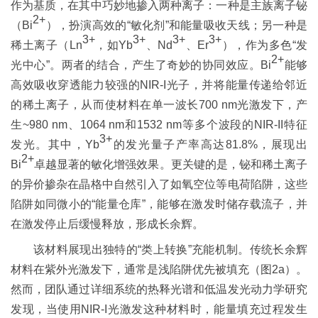
作为基质，在其中巧妙地掺入两种离子：一种是主族离子铋
2+
（Bi
），扮演高效的“敏化剂”和能量吸收天线；另一种是
3+
3+
3+
3+
稀土离子（Ln
，如Yb
、Nd
、Er
），作为多色“发
2+
光中心”。两者的结合，产生了奇妙的协同效应。Bi
能够
高效吸收穿透能力较强的NIR-I光子，并将能量传递给邻近
的稀土离子，从而使材料在单一波长700 nm光激发下，产
生~980 nm、1064 nm和1532 nm等多个波段的NIR-II特征
3+
发光。其中，Yb
的发光量子产率高达81.8%，展现出
2+
Bi
卓越显著的敏化增强效果。更关键的是，铋和稀土离子
的异价掺杂在晶格中自然引入了如氧空位等电荷陷阱，这些
陷阱如同微小的“能量仓库”，能够在激发时储存载流子，并
在激发停止后缓慢释放，形成长余辉。
该材料展现出独特的“类上转换”充能机制。传统长余辉
材料在紫外光激发下，通常是浅陷阱优先被填充（图2a）。
然而，团队通过详细系统的热释光谱和低温发光动力学研究
发现，当使用NIR-I光激发这种材料时，能量填充过程发生