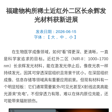
福建物构所稀土近红外二区长余辉发
光材料获新进展
发表日期：2026-06-15
字体：【
大
，
中
，
小
】
在生物医学成像领域，如何“看”得更深、更清晰，一直
是科学家追求的目标。近红外二区（
NIR-II
：
1000–1700
nm
）长余辉发光材料，能在激发光停止后，像夜光表一样
持续发光，因其可穿透深层组织且背景干扰小，在深层组织
成像、信息存储等领域具有重要应用前景。但现有材料有一
个明显短板：它们通常需要紫外
/
可见光甚至
X
射线这类高能
光源来“充电”，不但穿透力有限、难以在体内原位充能，还
可能带来辐射损伤。