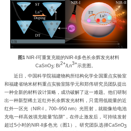
图
1
NIR-I可重复充能的NIR-II多色长余辉发光材料
2+
3+
CaSnO
: Bi
/Ln
示意图。
3
近日，中国科学院福建物构所结构化学全国重点实验室
和福建省纳米材料重点实验室陈学元和郑伟研究员团队提出
一种全新的材料设计策略，成功破解了这一难题。他们研制
出一种新型稀土近红外长余辉发光材料，只需用低能量的近
红外一区光（NIR-I，700–950 nm）光照射，就能像给电池
充电一样高效填充能量“陷阱”，在停止激发后，可持续发射
超过5小时的NIR-II多色光（图1）。研究团队选择CaSnO
3