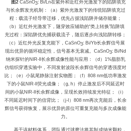
图
2
CaSnO
: Bi/Ln在紫外和近红外光激发下的陷阱填充
3
与长余辉发光机制：（a）紫外光激发下的传统陷阱填充过
程：载流子经导带迁移，优先占据浅陷阱并储存能量；
（b）近红外光激发下，隧穿效应辅助的“类上转换”陷阱填
充过程：深陷阱优先捕获载流子，随后逐步向浅陷阱转移；
（c）近红外光反复充能下，CaSnO
: Bi/Yb长余辉信号展
3
现出优异的循环稳定性，信号基本无衰减。CaSnO
: Bi/Nd
3
纳米探针的NIR-II长余辉成像性能与应用：（d）1%脂肪乳
仿组织穿透实验中，不同发射波段长余辉信号的穿透强度对
比；（e）小鼠尾静脉注射实物图；（f）808 nm低功率激发
下的小鼠NIR-II荧光成像；（g, h）停止激发后不同延迟时
间的小鼠NIR-II长余辉成像，呈现长效持续发光特征；（i）
不同延迟时间下的信背比；（j-l）808 nm再次充能后，长余
辉信号获得恢复，展示优异的原位可重复充能与多次成像能
力。
基于该材料体系，团队通过球磨法将其制成纳米颗粒，