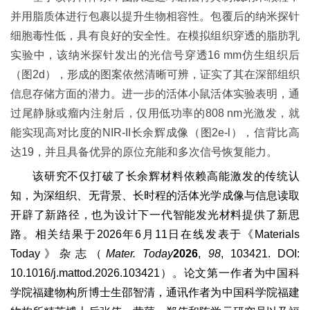
并用脂质体进行包裹以提升生物相容性。包覆后的纳米探针
细胞毒性低，具有良好的安全性。在模拟组织穿透的脂肪乳
实验中，该纳米探针发出的光信号穿透16 mm仿生组织后
（图2d），形成的图案依然清晰可辨，证实了其在深部组织
信息存储方面的潜力。进一步的活体小鼠活体实验表明，通
过尾静脉或瘤内注射后，仅用低功率的808 nm光激发，就
能实现高对比度的NIR-II长余辉成像（图2e-l），信背比高
达19，并且具备优异的原位充能和多次信号恢复能力。
该研究不仅打破了长余辉材料依赖高能激发的传统认
知，为深组织、无背景、长时程的活体光学成像与信息读取
开辟了新路径，也为设计下一代智能发光材料提供了新思
路。相关结果于2026年6月11日在线发表于《Materials
Today》杂志（
Mater. Today
2026
,
98
, 103421. DOI:
10.1016/j.mattod.2026.103421）。论文第一作者为中国科
学院福建物构所博士生邵智清，通讯作者为中国科学院福建