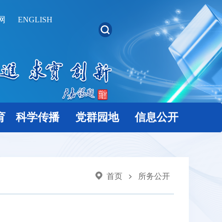
网
ENGLISH
育
科学传播
党群园地
信息公开
首页
所务公开
>