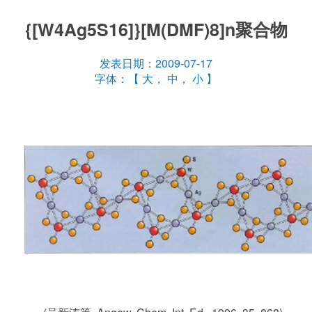
{[W4Ag5S16]}[M(DMF)8]n聚合物
发表日期：2009-07-17
字体：【
大
，
中
，
小
】