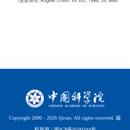
(吴新涛等, Angew. Chem. Int. Ed., 1996, 35, 868)
Copyright 2000 -
2026 fjirsm. All rights reserved. 版
权所有 |
闽ICP备0500344号