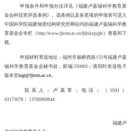
申报条件和申报办法详见《福建卢嘉锡科学教育基
金会科技奖评选条例》。该条例以及各奖项的申报表可进入
中国科学院福建物质结构研究所网站内的福建卢嘉锡科学教
育基金会专栏（
http://www.fjirsm.ac.cn/fjljxkxjyjjh/
）查看和下
载。
申报材料寄送地址：福州市杨桥西路
155
号福建卢嘉
锡科学教育基金会秘书处，邮编
:350002
；请同时发送电子
版本至
lugt@fjirsm.ac.cn
。
联系人：卢葛覃；电话：（
0591
）
63173678
；
13706969844
福建卢