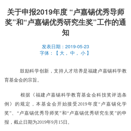
关于申报2019年度 “卢嘉锡优秀导师
奖”和“卢嘉锡优秀研究生奖”工作的通
知
发表日期：2019-05-23
字体：【
大
，
中
，
小
】
鼓励科学创新，支持人才培养是福建卢嘉锡科学教
育基金会的宗旨。
根据《福建卢嘉锡科学教育基金会科技奖评选条
例》的规定，本基金会开始接受
2019
年度
“
卢嘉锡化学
奖
”
、
“
卢嘉锡优秀导师奖
”
和
“
卢嘉锡优秀研究生奖
”
的申
报，截止日期为
2019
年
9
月
15
日
。