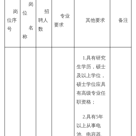
岗
岗
招
位
专业
位序
聘人
其他要求
备注
要求
名
号
数
称
1.具有研究
生学历，硕士
及以上学位，
硕士学位应具
有高级专业任
职资格；
2.具有5年
以上从事电
池、电容器、