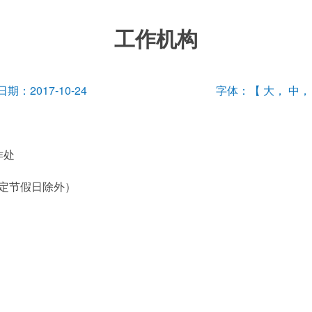
工作机构
期：2017-10-24
字体：【
大
，
中
作处
（法定节假日除外）