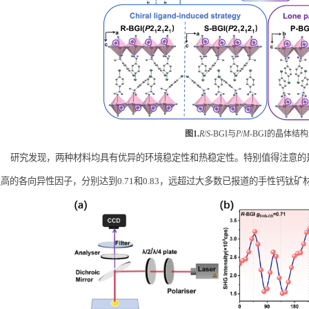
图
1.
R
/
S
-BGI
与
P
/
M
-BGI
的晶体结构
研究发现，两种材料均具有优异的环境稳定性和热稳定性。特别值得注意的
极高的各向异性因子，分别达到
0.71
和
0.83
，远超过大多数已报道的手性钙钛矿