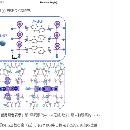
I (c)
的
SHG-CD
响应。
位置用紫色表示；沿
b
轴观察的
R
-BGI
无机成分；沿
a
轴观察的
P
-BGI
的
SHG
加权密度（右）。
(c)
P
-BGI
中占据电子态的
SHG
加权密度