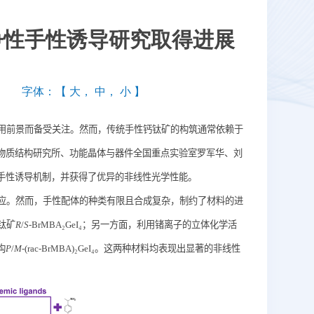
争性手性诱导研究取得进展
字体：【
大
，
中
，
小
】
用前景而备受关注。然而，传统手性钙钛矿的构筑通常依赖于
物质结构研究所、功能晶体与器件全国重点实验室罗军华、刘
手性诱导机制，并获得了优异的非线性光学性能。
应。然而，手性配体的种类有限且合成复杂，制约了材料的进
钛矿
R
/
S
-BrMBA₂GeI₄
；另一方面，利用锗离子的立体化学活
构
P
/
M
-(rac-BrMBA)₂GeI₄
。这两种材料均表现出显著的非线性