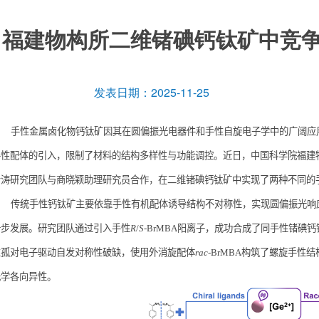
福建物构所二维锗碘钙钛矿中竞
发表日期：2025-11-25
手性金属卤化物钙钛矿因其在圆偏振光电器件和手性自旋电子学中的广阔应
手性配体的引入，限制了材料的结构多样性与功能调控。近日，中国科学院福建
希涛研究团队与商晓颖助理研究员合作，在二维锗碘钙钛矿中实现了两种不同的
传统手性钙钛矿主要依靠手性有机配体诱导结构不对称性，实现圆偏振光响
一步发展。研究团队通过引入手性
R
/
S
-BrMBA
阳离子，成功合成了同手性锗碘钙
性孤对电子驱动自发对称性破缺，使用外消旋配体
rac
-BrMBA
构筑了螺旋手性结
光学各向异性。