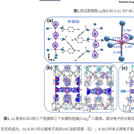
图
2.
测试原理图
(a)
及
R
-BGI (b)
与
P
-BG
4-
图
3.
(a)
具有
R
-BGI
的三个短键和三个长键的扭曲
[GeI
]
八面体，孤对电子的大致
6
的无机成分。
(b)
R
-BGI
中占据电子态的
SHG
加权密度（左）；
R-BGI
中未占用电子态