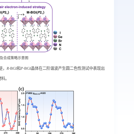
及合成策略示意图
是，
R
-BGI
和
P
-BGI
晶体在二阶谐波产生圆二色性测试中表现出
材料。