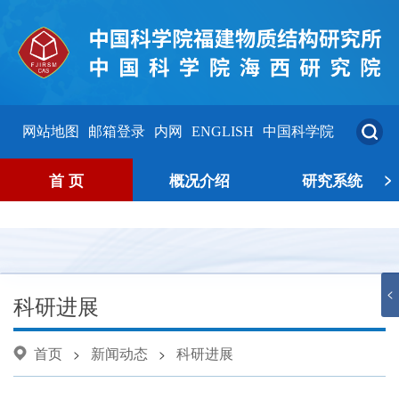
网站地图
邮箱登录
内网
ENGLISH
中国科学院
>
首 页
概况介绍
研究系统
<
科研进展
首页
新闻动态
科研进展
>
>