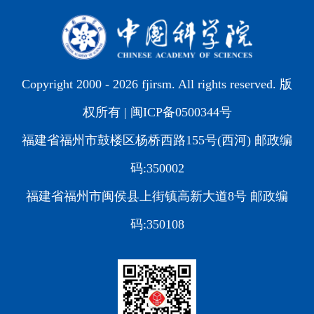
Copyright 2000 -
2026 fjirsm. All rights reserved. 版
权所有 |
闽ICP备0500344号
福建省福州市鼓楼区杨桥西路155号(西河) 邮政编
码:350002
福建省福州市闽侯县上街镇高新大道8号 邮政编
码:350108