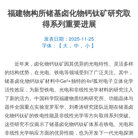
福建物构所锗基卤化物钙钛矿研究取
得系列重要进展
发表日期：2025-11-25
字体：【
大
，
中
，
小
】
近年来，卤化物钙钛矿因其优异的光电特性、灵活多样
的结构优势，在光电、铁电等领域受到了广泛关注。其中，
锗基卤化物钙钛矿材料中
Ge²+
独特的
4s²
孤对电子立体化学
活性效应，为新型铁电、光电和非线性光学材料的研究注入
了新的活力。中国科学院福建物质结构研究所、功能晶体与
器件全国重点实验室罗军华、刘希涛研究团队近期在锗基卤
化物钙钛矿的铁电性能及非线性光学等方向取得系列突破。
这些研究不仅揭示了锗基卤化物钙钛矿体系在铁电、光电和
非线性光学响应方面的优异性能，也为开发下一代光电探测