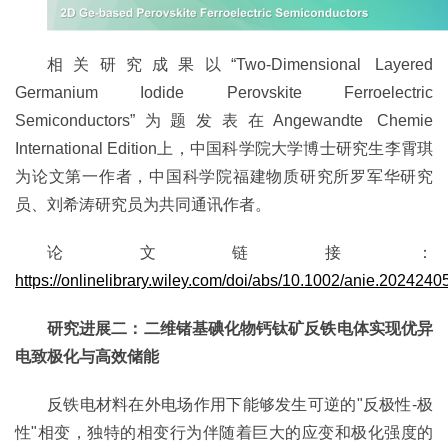
相关研究成果以“
Two‐Dimensional Layered
Germanium Iodide Perovskite Ferroelectric
Semiconductors”
为题发表在
Angewandte Chemie
International Edition
上，中国科学院大学博士研究生李霄琪
为论文第一作者，中国科学院福建物质研究所罗军华研究
员、刘希涛研究员为共同通讯作者。
论文链接：
https://onlinelibrary.wiley.com/doi/abs/10.1002/anie.2024240
研究进展二：二维锗基碘化物钙钛矿反铁电体实现优异
电致极化与高效储能
反铁电材料在外电场作用下能够发生可逆的
"
反极性
-
极
性
"
相变，独特的相变行为伴随着巨大的应变和极化强度的