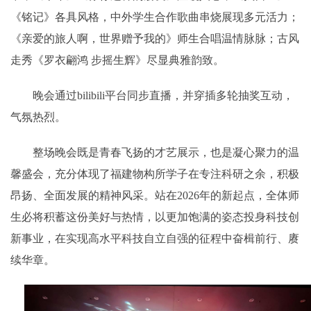
《铭记》各具风格，中外学生合作歌曲串烧展现多元活力；
《亲爱的旅人啊，世界赠予我的》师生合唱温情脉脉；古风
走秀《罗衣翩鸿 步摇生辉》尽显典雅韵致。
晚会通过bilibili平台同步直播，并穿插多轮抽奖互动，
气氛热烈。
整场晚会既是青春飞扬的才艺展示，也是凝心聚力的温
馨盛会，充分体现了福建物构所学子在专注科研之余，积极
昂扬、全面发展的精神风采。站在2026年的新起点，全体师
生必将积蓄这份美好与热情，以更加饱满的姿态投身科技创
新事业，在实现高水平科技自立自强的征程中奋楫前行、赓
续华章。