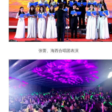
张蕾、海西合唱团表演