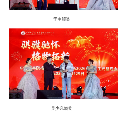
于申颁奖
吴少凡颁奖