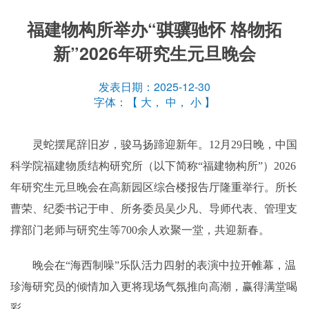
福建物构所举办“骐骥驰怀 格物拓
新”2026年研究生元旦晚会
发表日期：2025-12-30
字体：【
大
，
中
，
小
】
灵蛇摆尾辞旧岁，骏马扬蹄迎新年。12月29日晚，中国
科学院福建物质结构研究所（以下简称“福建物构所”）2026
年研究生元旦晚会在高新园区综合楼报告厅隆重举行。所长
曹荣、纪委书记于申、所务委员吴少凡、导师代表、管理支
撑部门老师与研究生等700余人欢聚一堂，共迎新春。
晚会在“海西制噪”乐队活力四射的表演中拉开帷幕，温
珍海研究员的倾情加入更将现场气氛推向高潮，赢得满堂喝
彩。