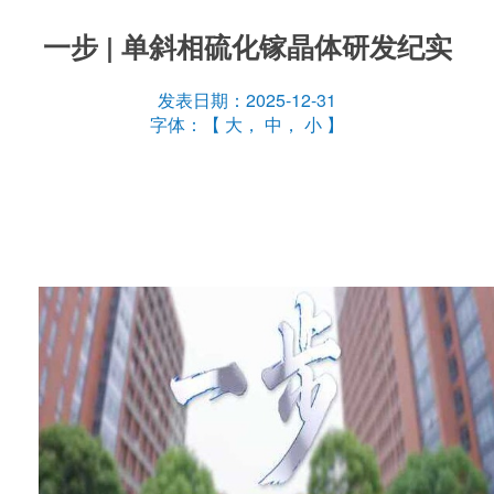
一步 | 单斜相硫化镓晶体研发纪实
发表日期：2025-12-31
字体：【
大
，
中
，
小
】