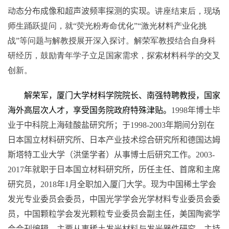
动态分布成像和超声波频率探测的实现。
讲座结束后，现场
师生踊跃提问，就“荧光粉寿命优化”“激光材料产业化挑
战”等问题与解教授展开深入探讨。解荣军教授结合自身科
研经历，鼓励青年学子立足国家需求，探索材料科学的交叉
创新。
解荣军，厦门大学材料学院院长、南强特聘教授，国家
海外高层次人才，享受国务院政府特殊津贴。
1998
年博士毕
业于中科院上海硅酸盐研究所；于
1998-2003
年期间分别在
日本国立材料研究所、日本产业技术综合研究所和德国达姆
斯塔特工业大学（洪堡学者）从事博士后研究工作。
2003-
2017
年就职于日本国立材料研究所，历任主任、首席和主席
研究员，
2018
年
1
月全职加入厦门大学。现为中国稀土学会
发光专业委员会委员，中国光学学会光学材料专业委员会委
员，中国颗粒学会发光颗粒专业委员会副主任，美国陶瓷学
会会刊编辑。主要从事稀土发光材料与发光器件研究，主持