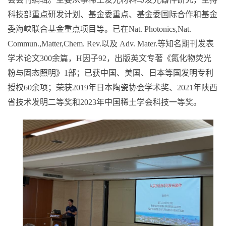
科技部重点研发计划、基金委重点、基金委国际合作和基金
委海峡联合基金重点项目等。已在
Nat. Photonics,Nat.
Commun.,Matter,Chem. Rev.
以及
Adv. Mater.
等知名期刊发表
学术论文
300
余篇，
H
因子
92
，出版英文专著《氮化物荧光
粉与固态照明》
1
部；已获中国、美国、日本等国发明专利
授权
60
余项；荣获
2019
年日本陶瓷协会学术奖、
2021
年陕西
省技术发明二等奖和
2023
年中国稀土学会科技一等奖。