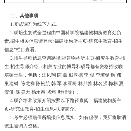
二、其他事项
1.复试调剂为线下方式。
2.联培生复试全过程由中国科学院福建物构所教育处负
责,招生相关信息请登录“福建物构所主页-研究生教育-招生
信息”栏目查看。
3.招生导师信息查询路径:福建物构所主页-研究生教育-招
生-招生导师介绍（相关专业的博导和硕导都有资格招收联
培硕士生，包括：汪凤翔 陈 豪 戴厚德 李 俊 李琦铭 解 伟
巣建树
陈龙祥
陈松航
韩
军
李亚柯
林邦姜
林名强
梅标
夏
安俊
谢昊天
杨永泰
骆炜
叶楷等）。
4.联合培养政策介绍按照以下路径查阅：福建物构所主
页-研究生教育-招生信息-联培简介。
5.考生必须确保所填报信息属实，如有虚假，我所将取消
该生被调入资格。